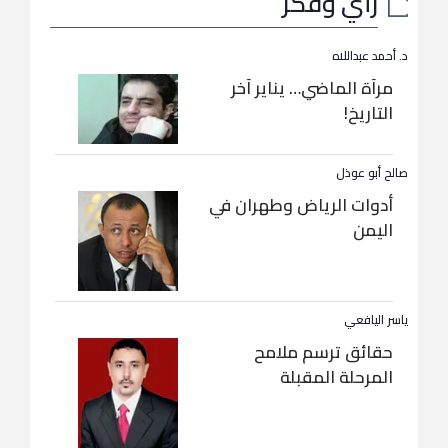
رأي وفكر
د. أحمد عبداللاه
مرآة الماضي… يناير آخر
التاريخ!
صالح أبو عوذل
أدوات الرياض وطهران في
اليمن
ياسر اليافعي
حقائق ترسم ملامح
المرحلة المقبلة