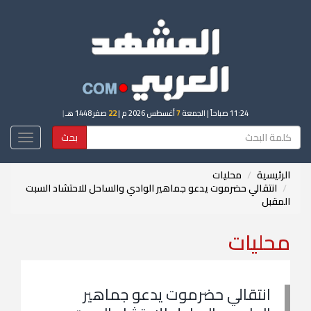
11:24 صباحاً
| الجمعة
7
أغسطس 2026 م |
22
صفر 1448 هـ
|
بحث
Toggle
igation
الرئيسية
محليات
انتقالي حضرموت يدعو جماهير الوادي والساحل للاحتشاد السبت
المقبل
محليات
انتقالي حضرموت يدعو جماهير