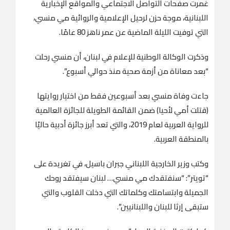
غمرت صفحات التواصل الاجتماعي والمواقع الإخبارية
اللبنانية، موجة حزن لرحيل الإعلامية والروائية مي منسي،
التي توفيت الليلة الماضية عن عمر ناهز 80 عامًا.
وذكرت الوكالة الوطنية للإعلام في لبنان، أن منسي رحلت
“بعد معاناة من أزمة صحية منذ حوالي أسبوع”.
جاءت وفاة منسي بعد أسبوعين فقط من اختيار روايتها
(قتلت أمي لأحيا) ضمن القائمة الطويلة للجائزة العالمية
للرواية العربية لعام 2019، والتي تعد أبرز جائزة أدبية حاليًا
بالمنطقة العربية.
وكتب وزير الخارجية اللبناني جبران باسيل، في تغريدة على
“تويتر”: “سنفتقدك مي منسي… لبنان سيفتقد روحك
الجميلة وابتسامتك وكلماتك التي دخلت القلوب والتي
ستبقى إرثا للبنان واللبنانيين”.