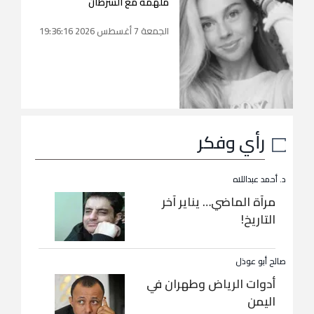
ملهمة مع السرطان
الجمعة 7 أغسطس 2026 19:36:16
رأي وفكر
د. أحمد عبداللاه
مرآة الماضي… يناير آخر
التاريخ!
صالح أبو عوذل
أدوات الرياض وطهران في
اليمن