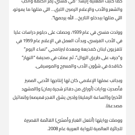
كما كتبت المغنية إليسا: “مي منسي، رمز الكلمة والحب
والشعر والأدب والإعلام الرصين اللبق… اللي متلها ما يموتو،
اللي متلها بيدخلو التاريخ… الله يرحمها”.
وولدت منسي في عام 1939، وحصلت على دبلوم دراسات عليا
في الأدب الفرنسي، وبدأت العمل في الإعلام عام 1959 في
تلفزيون لبنان كمذيعة ومعدة لبرنامجي “نساء اليوم”
و”جرف على طريق الزوال”، ثم عملت في صحيفة “النهار”
كناقدة في شؤون الأدب والمسرح والموسيقى.
وبجانب عملها الإعلامي كان لها إنتاجها الأدبي المميز
فأصدرت روايات (أوراق من دفاتر شجرة رمان) و(المشهد
الأخير) و(الساعة الرملية) و(حين يشق الفجر قميصه) و(تماثيل
مصدعة).
ووصلت روايتها (أنتعل الغبار وأمشي) القائمة القصيرة
للجائزة العالمية للرواية العربية عام 2008.