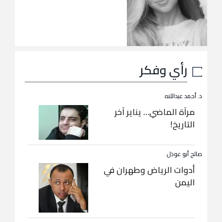
رأي وفكر
د. أحمد عبداللاه
مرآة الماضي… يناير آخر
التاريخ!
صالح أبو عوذل
أدوات الرياض وطهران في
اليمن