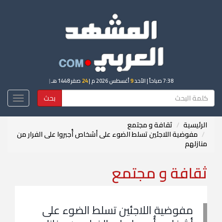
7:38 صباحاً
| الأحد
9
أغسطس 2026 م |
24
صفر 1448 هـ
|
بحث
Toggle
igation
الرئيسية
ثقافة و مجتمع
مفوضية اللاجئين تسلط الضوء على أشخاص أُجبروا على الفرار من
منازلهم
ثقافة و مجتمع
مفوضية اللاجئين تسلط الضوء على