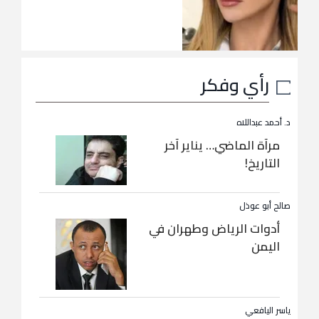
رأي وفكر
د. أحمد عبداللاه
مرآة الماضي… يناير آخر
التاريخ!
صالح أبو عوذل
أدوات الرياض وطهران في
اليمن
ياسر اليافعي