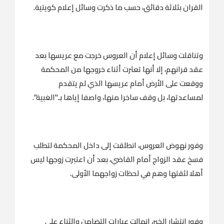
القران بثلاثة دقائق، حسب ما ذكرت وسائل إعلام كويتية.
وتناقلت وسائل إعلام أن العروس خرجت مع عريسها بعد
عقد قرانهم، إلا أنها تعثرت أثناء خروجها من المحكمة
ووقعت على الأرض أمام عريسها الذي لم يتقدم
لمساعدتها، بل وقف ساخرا منها، واصفا إياها بـ"الغبية".
وفور نهوض العروس، انطلقت إلى داخل المحكمة لتطلب
فسخ عقد الزواج أمام القاضي، بعد أن اعتبرت زوجها ليس
أهلا لثقتها وهم في لحظات زواجهما الأولى.
وفور انتشار الخبر، انهالت عبارات التضامن والثناء على