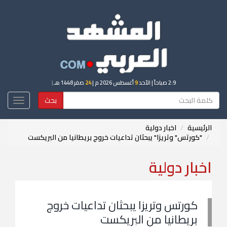
2:9 صباحاً
| الأحد
9
أغسطس 2026 م |
24
صفر 1448 هـ
|
بحث
Toggle
igation
الرئيسية
اخبار دولية
"كورتس" وتريزا" يبحثان تداعيات خروج بريطانيا من البريكست
اخبار دولية
كورتس وتريزا يبحثان تداعيات خروج
بريطانيا من البريكست