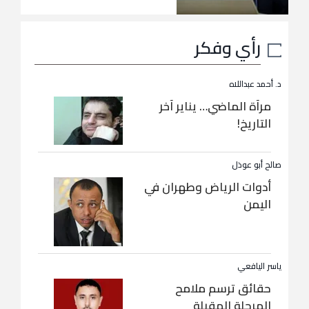
رأي وفكر
د. أحمد عبداللاه
مرآة الماضي… يناير آخر
التاريخ!
صالح أبو عوذل
أدوات الرياض وطهران في
اليمن
ياسر اليافعي
حقائق ترسم ملامح
المرحلة المقبلة