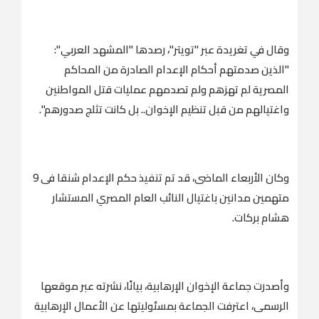
وقال في تغريدة عبر "تويتر"، رصدها "المشهد العربي":
"الذين صدمتهم أحكام الإعدام الصادرة من المحاكم
المصرية لم تهزهم ولم تصدمهم عمليات قتل المواطنين
واغتيالهم من قبل تنظيم الإخوان.. بل كانت تثلج صدورهم".
وكان الأربعاء الماضى، قد تم تنفيذ حكم الإعدام شنقا فى 9
متهمين مدانين باغتيال النائب العام المصري المستشار
هشام بركات.
وأصدرت جماعة الإخوان الإرهابية، بيانًا، نشرته عبر موقعها
الرسمى، اعترفت الجماعة بمسئوليتها عن الأعمال الإرهابية