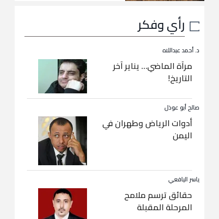
رأي وفكر
د. أحمد عبداللاه
مرآة الماضي… يناير آخر
التاريخ!
صالح أبو عوذل
أدوات الرياض وطهران في
اليمن
ياسر اليافعي
حقائق ترسم ملامح
المرحلة المقبلة