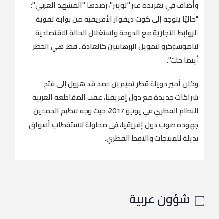
وأضاف في تغريدة عبر "تويتر"، رصدها "المشهد العربي":
"حاليًا يتوجه إلى كوت ديفوار الأفريقية من بوابة تقوية
الروابط التجارية مع الدوحة واستغلال الحالة الاقتصادية
لياموسوكرو لتمويل الإرهابيين كالعادة.. قطر هي الخطر
أينما حلت".
وكان أمير دويلة قطر تميم بن حمد قد هرول إلى فتح
شراكات جديدة مع دول إفريقيا، عقب المقاطعة العربية
للنظام القطري في يونيو 2017، حيث وجه تنظيم الحمدين
جهوده صوب دول إفريقيا، في محاولة لاستقطاب أسواق
بديلة للمنتجات والنفط القطري.
شؤون عربية