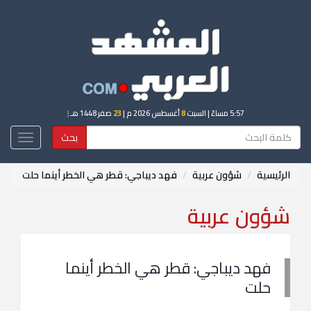
5:57 مساءً
| السبت
8
أغسطس 2026 م |
23
صفر 1448 هـ
|
بحث
Toggle
igation
الرئيسية
شؤون عربية
فهد ديباجي: قطر هي الخطر أينما حلت
شؤون عربية
فهد ديباجي: قطر هي الخطر أينما
حلت