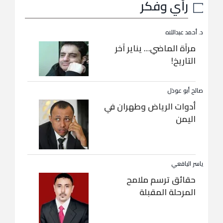
رأي وفكر
د. أحمد عبداللاه
مرآة الماضي… يناير آخر
التاريخ!
صالح أبو عوذل
أدوات الرياض وطهران في
اليمن
ياسر اليافعي
حقائق ترسم ملامح
المرحلة المقبلة