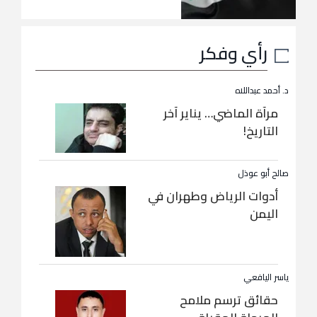
رأي وفكر
د. أحمد عبداللاه
مرآة الماضي… يناير آخر
التاريخ!
صالح أبو عوذل
أدوات الرياض وطهران في
اليمن
ياسر اليافعي
حقائق ترسم ملامح