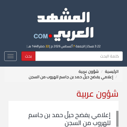
3:22 مساءً
| الجمعة
7
أغسطس 2026 م |
22
صفر 1448 هـ
|
بحث
Toggle
igation
الرئيسية
شؤون عربية
إعلامي يفضح حيلّ حمد بن جاسم للهروب من السجن
شؤون عربية
إعلامي يفضح حيلّ حمد بن جاسم
للهروب من السجن