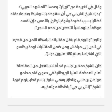
وقال في تغريدة عبر "تويتر"، رصدها "المشهد العربي":
"يدرك شيخ اتش بي جي أن سقوطه بات وشيكا بعد ملاحقته
قضائيا بسبب فضيحة رشوة باركليز.. بالأمس عيّن نفسه
موظفاً دبلوماسياً للتحصن من حكم السجن".
وتابع: "واليوم قام بنقل مقتنياته الباهظة الثمن من قصره
في لندن إلى مراكش ومن ضمن المقتنيات لوحة بيكاسو
التي اشتراها بمبلغ 180 مليون دولار".
كان الشيخ حمد بن جاسم قد أفلت بالفعل من المقاضاة
أمام المحكمة العليا البريطانية في دعوى قام محامو
مواطن بريطاني وناطق رسمي سابق باسم قطر، يتهم فيها
الشيخ "إتش بي جي" باختطافه وتعذيبه.