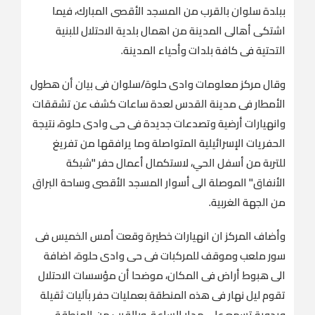
ببلدة سلوان بالقرب من المسجد الأقصى المبارك، فيما
اشتكى أهالى المدينة من اهمال بلدية الاحتلال للبنية
التحتية فى كافة بلدات وأحياء المدينة.
وقال مركز معلومات وادى حلوة/سلوان فى بيان أن هطول
الأمطار فى مدينة القدس لعدة ساعات كشف عن تشققات
وانهيارات أرضية وتصدعات جديدة فى حى وادى حلوة، نتيجة
الحفريات الإسرائيلية المتواصلة وما يرافقها من تفريغ
للتربة من أسفل الحي، لاستكمال أعمال حفر "شبكة
الأنفاق" الموصلة الى أسوار المسجد الأقصى وساحة البراق
من الجهة الغربية.
وأضاف المركز ان انهيارات خطيرة وقعت أمس الخميس فى
سور ملعب وموقف للمركبات فى حى وادى حلوة، اضافة
الى هبوط أراض فى المكان، موضحا أن مؤسسات الاحتلال
تقوم ليل نهار فى هذه المنطقة بعمليات حفر بآليات ثقيلة
ويدوية تسمع على مدار الساعة، وبالقرب من المنطقة