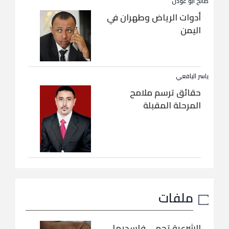
صالح أبو عوذل
أدوات الرياض وطهران في
اليمن
ياسر اليافعي
حقائق ترسم ملامح
المرحلة المقبلة
ملفات
الشرعية تحمي فاسديها