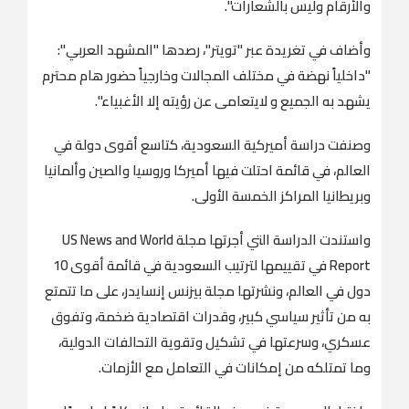
والأرقام وليس بالشعارات".
وأضاف في تغريدة عبر "تويتر"، رصدها "المشهد العربي":
"داخلياً نهضة في مختلف المجالات وخارجياً حضور هام محترم
يشهد به الجميع و لايتعامى عن رؤيته إلا الأغبياء".
وصنفت دراسة أميركية السعودية، كتاسع أقوى دولة في
العالم، في قائمة احتلت فيها أميركا وروسيا والصين وألمانيا
وبريطانيا المراكز الخمسة الأولى.
واستندت الدراسة التي أجرتها مجلة US News and World
Report في تقييمها لترتيب السعودية في قائمة أقوى 10
دول في العالم، ونشرتها مجلة بيزنس إنسايدر، على ما تتمتع
به من تأثير سياسي كبير، وقدرات اقتصادية ضخمة، وتفوق
عسكري، وسرعتها في تشكيل وتقوية التحالفات الدولية،
وما تمتلكه من إمكانات في التعامل مع الأزمات.