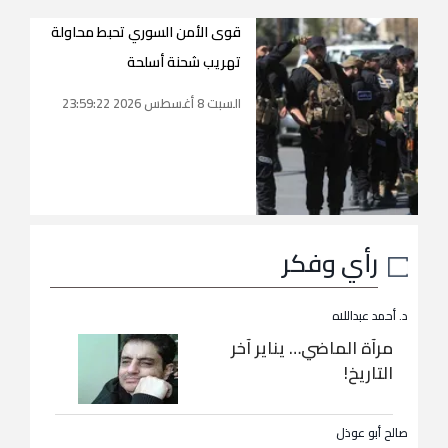
قوى الأمن السوري تحبط محاولة
تهريب شحنة أسلحة
السبت 8 أغسطس 2026 23:59:22
رأي وفكر
د. أحمد عبداللاه
مرآة الماضي… يناير آخر
التاريخ!
صالح أبو عوذل