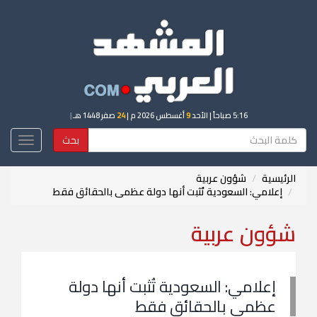
5:16 صباحاً
| الأحد
9
أغسطس 2026 م |
24
صفر 1448 هـ
|
بحث
Toggle
igation
الرئيسية
شؤون عربية
إعلامي: السعودية تُثبت أنها دولة عظمى بالحقائق فقط
شؤون عربية
إعلامي: السعودية تُثبت أنها دولة
عظمى بالحقائق فقط