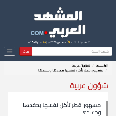
4:53 صباحاً
| الأحد
9
أغسطس 2026 م |
24
صفر 1448 هـ
|
بحث
Toggle
igation
الرئيسية
شؤون عربية
مسهور: قطر تأكل نفسها بحقدها وحسدها
شؤون عربية
مسهور: قطر تأكل نفسها بحقدها
وحسدها