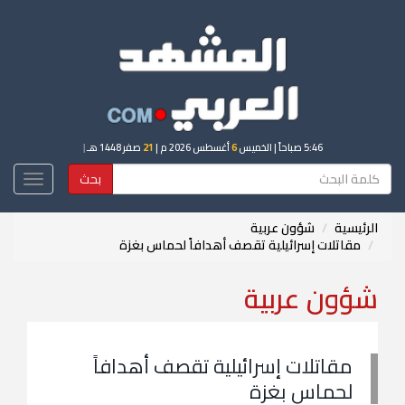
5:46 صباحاً
| الخميس
6
أغسطس 2026 م |
21
صفر 1448 هـ
|
بحث
Toggle
igation
الرئيسية
شؤون عربية
مقاتلات إسرائيلية تقصف أهدافاً لحماس بغزة
شؤون عربية
مقاتلات إسرائيلية تقصف أهدافاً
لحماس بغزة