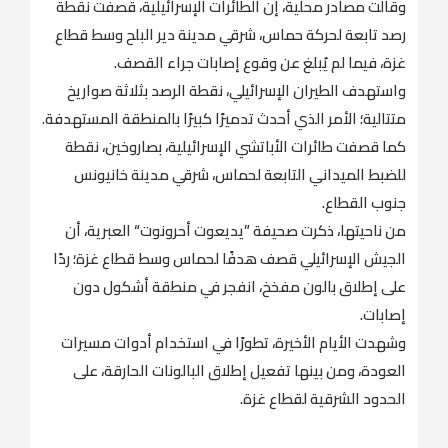
وقالت مصادر محلية، إن الطائرات الإسرائيلية، قصفت نقطة
رصد تابعة لحركة حماس، شرقي مدينة دير البلح وسط قطاع
غزة، فيما لم يُبلغ عن وقوع إصابات جراء القصف.
واستهدف الطيران الإسرائيلي، نقطة الرصد بثلاثة صواريخ
متتالية؛ الأمر الذي أحدث تدميرًا كبيرًا بالمنطقة المستهدفة.
كما قصفت طائرات الأباتشي الإسرائيلية، بصاروخين، نقطة
للضبط الميداني التابعة لحماس، شرقي مدينة خانيونس
جنوب القطاع.
من ناحيتها، ذكرت صحيفة ”يديعوت أحرونوت“ العبرية، أن
الجيش الإسرائيلي قصف هدفًا لحماس وسط قطاع غزة؛ ردًا
على إطلاق بالون مفخخ، انفجر في منطقة أشكول دون
إصابات.
وشهدت الأيام الأخيرة، تطورًا في استخدام أدوات مسيرات
العودة، ومن بينها تفعيل إطلاق البالونات الحارقة، على
الحدود الشرقية لقطاع غزة.