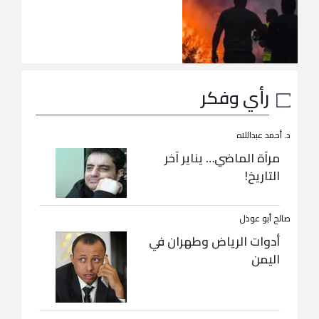
رأي وفكر
د. أحمد عبداللاه
مرآة الماضي… يناير آخر
التاريخ!
صالح أبو عوذل
أدوات الرياض وطهران في
اليمن