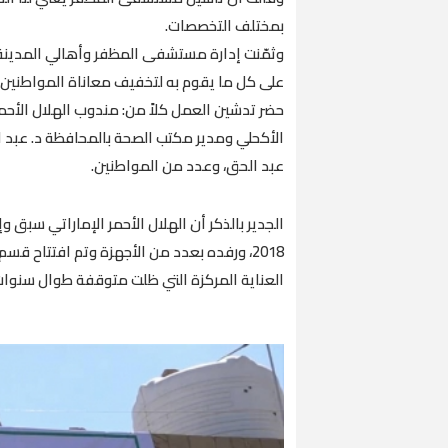
بمختلف التخصصات.
وثمّنت إدارة مستشفى المظفر وأهالي المدينة 
على كل ما يقوم به لتخفيف معاناة المواطنين 
حضر تدشين العمل كلاً من: مندوب الهلال الأحم
الأكحلي ومدير مكتب الصحة بالمحافظة د. عبد 
عبد الحق، وعدد من المواطنين.
الجدير بالذكر أن الهلال الأحمر الإماراتي سب
2018، ورفده بعدد من الأجهزة وتم افتتاح 
العناية المركزة التي ظلت متوقفة طوال سنوات