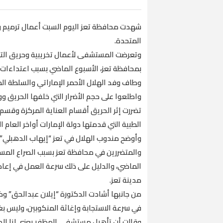
شهدت محافظة تعز اليوم السبت أعمال ترميم وص
المتحدة.
وتعرضت المستشفى لأعمال تخريبية وحريق التهم
بمحافظة تعز، الأسبوع الماضي بسبب اعتداءات 
وطاف وفد الهلال الأحمر الإماراتي والسلطة 
واطلعوا على حجم الأضرار التي خلفها الحريق ووق
تضررت إثر الحريق أقسام العناية المركزة وقسم
الطبية التي قدمتها دولة الإمارات أواخر العام ا
وأوضح مندوب الهلال في تعز “إيهاب الدهبلي” أ
والمتضررين في محافظة تعز بسبب الصراع المسل
الماضي، والدليل على ذلك سرعة العمل في إع
مدينة تعز.
من جانبها أشادت الدكتورة “إيلان عبدالحق” وكي
في سرعة الاستجابة وإغاثة المنكوبين، وليس بغ
وقالت أن تأهيل مستشفى المظفر يعني لنا الك