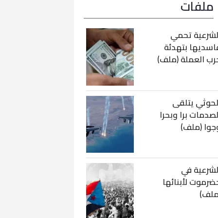
ملفات
لشرعية تحمي
اسديها بتهدئة
رب العملة (ملف)
لحوثي يتلقى
لصدمات برا وبحرا
جوا (ملف)
لشرعية في
ضرموت لأبنائها
ملف)