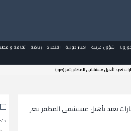
ورونا
شؤون عربية
اخبار دولية
اقتصاد
رياضة
ثقافة و مجتم
إمارات تعيد تأهيل مستشفى المظفر بتعز (صور)
إمارات تعيد تأهيل مستشفى المظفر بتعز
د. أح
م