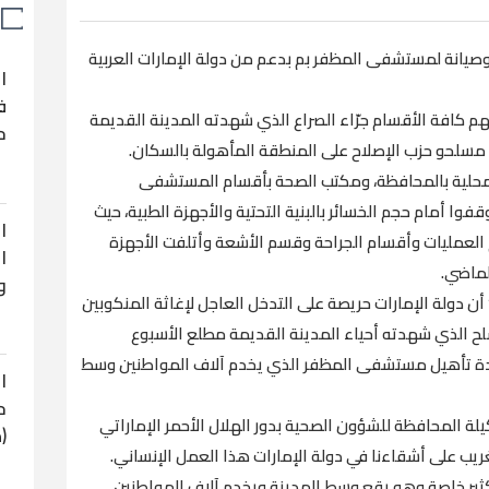
يانة لمستشفى المظفر بم بدعم من دولة الإمارات العربية
ا
ف
 كافة الأقسام جرّاء الصراع الذي شهدته المدينة القديمة
ح
مسلحو حزب الإصلاح على المنطقة المأهولة بالسكان.
المحلية بالمحافظة، ومكتب الصحة بأقسام المستشفى
فوا أمام حجم الخسائر بالبنية التحتية والأجهزة الطبية، حيث
ا
 العمليات وأقسام الجراحة وقسم الأشعة وأتلفت الأجهزة
ا
لماضي.
و
ن دولة الإمارات حريصة على التدخل العاجل لإغاثة المنكوبين
ح الذي شهدته أحياء المدينة القديمة مطلع الأسبوع
ادة تأهيل مستشفى المظفر الذي يخدم آلاف المواطنين وسط
ا
ح
لة المحافظة للشؤون الصحية بدور الهلال الأحمر الإماراتي
(
ريب على أشقاءنا في دولة الإمارات هذا العمل الإنساني.
ثير خاصة وهو يقع وسط المدينة ويخدم آلاف المواطنين