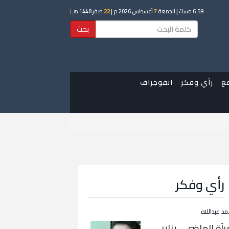
6:59 مساءً
| الجمعة
7
أغسطس 2026 م |
22
صفر 1448 هـ
|
بحث
ع
رأي وفكر
انفوجراف
رأي وفكر
مد عبداللاه
رآة الماضي… يناير