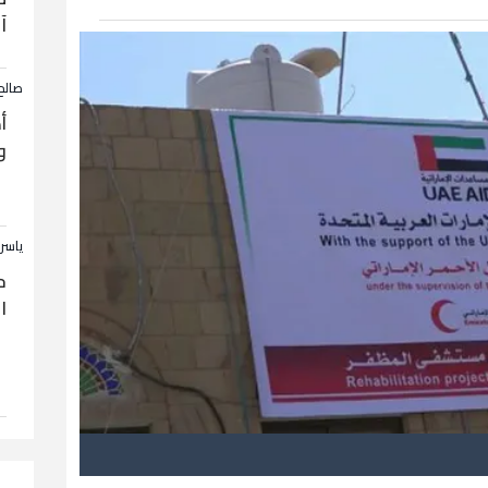
آ
صالح
أ
و
ياسر
ح
ا