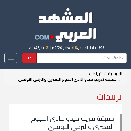
8:28 صباحاً
| الخميس
6
أغسطس 2026 م |
21
صفر 1448 هـ
|
بحث
Toggle
igation
الرئيسية
تريندات
حقيقة تدريب ميدو لنادي النجوم المصري والترجي التونسي
تريندات
حقيقة تدريب ميدو لنادي النجوم
المصري والترجي التونسي