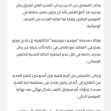
وكان الفرنسي زين الدين زيدان، المدير الفني لفريق ريال
مدريد، قد أبلغ نافاس بأنه لن يكون ضمن خططه في
الموسم المقبل، وفقا لما نقلته العديد من الصحف
الإسبانية.
وقالت صحيفة "موندو ديبورتيفو" الكتالونية: إن نادي بورتو
يفكر في التعاقد مع نافاس في حالة تأكد رحيله عن ريال
مدريد، خاصة في ظل عدم استقرار الحالة الصحية للحارس
الإسباني.
وعانى كاسياس من أزمة قلبية قبل أسبوعين، لتشير العديد
من التقارير إلى أنه لن يكون قادرا على ممارسة كرة القدم
مجددا، وتؤكد أنه سيعتزل اللعب بشكل نهائي بعد نهاية
الموسم الحالي.
ولن يمانع الحارس الكوستاريكي في الانتقال إلى بورتو،