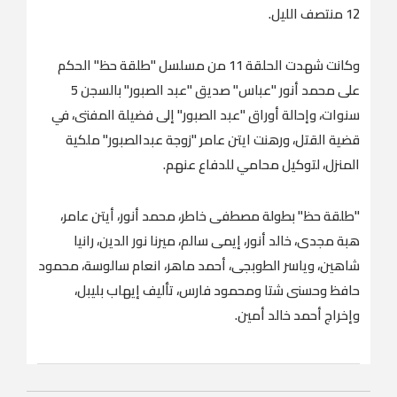
12 منتصف الليل.
وكانت شهدت الحلقة 11 من مسلسل "طلقة حظ" الحكم
على محمد أنور "عباس" صديق "عبد الصبور" بالسجن 5
سنوات، وإحالة أوراق "عبد الصبور" إلى فضيلة المفتى، في
قضية القتل، ورهنت ايتن عامر "زوجة عبدالصبور" ملكية
المنزل، لتوكيل محامي للدفاع عنهم.
"طلقة حظ" بطولة مصطفى خاطر، محمد أنور، أيتن عامر،
هبة مجدى، خالد أنور، إيمى سالم، ميرنا نور الدين، رانيا
شاهين، وياسر الطوبجى، أحمد ماهر، انعام سالوسة، محمود
حافظ وحسنى شتا ومحمود فارس، تأليف إيهاب بليبل،
وإخراج أحمد خالد أمين.