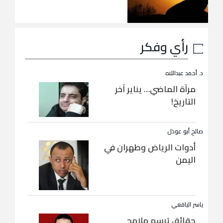
رأي وفكر
د. أحمد عبداللاه
مرآة الماضي… يناير آخر
التاريخ!
صالح أبو عوذل
أدوات الرياض وطهران في
اليمن
ياسر اليافعي
حقائق ترسم ملامح