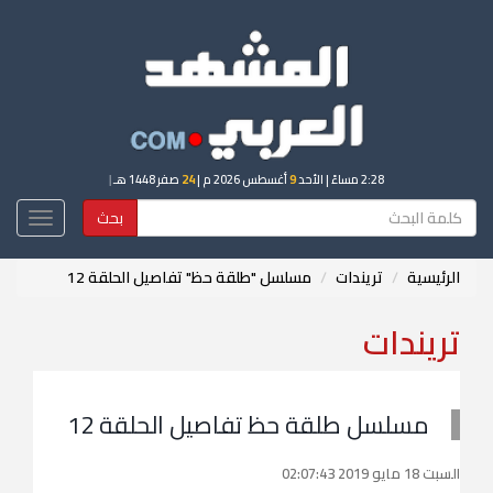
2:28 مساءً
| الأحد
9
أغسطس 2026 م |
24
صفر 1448 هـ
|
بحث
Toggle
igation
الرئيسية
تريندات
مسلسل "طلقة حظ" تفاصيل الحلقة 12
تريندات
مسلسل طلقة حظ تفاصيل الحلقة 12
السبت 18 مايو 2019 02:07:43