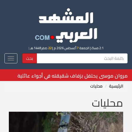
2:1 مساءً
| الجمعة
7
أغسطس 2026 م |
22
صفر 1448 هـ
|
بحث
Toggle
igation
3 شروط تحسم مدرب الجزائر الجديد
الرئيسية
محليات
محليات