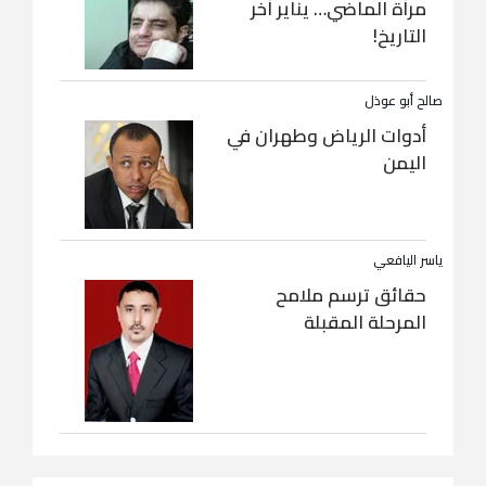
مرآة الماضي… يناير آخر
التاريخ!
صالح أبو عوذل
أدوات الرياض وطهران في
اليمن
ياسر اليافعي
حقائق ترسم ملامح
المرحلة المقبلة