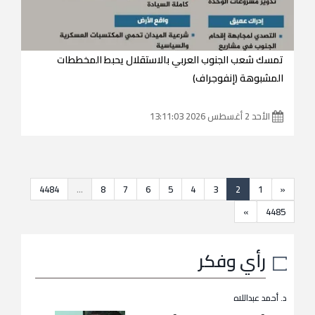
تمسك شعب الجنوب العربي بالاستقلال يحبط المخططات
المشبوهة (إنفوجراف)
الأحد 2 أغسطس 2026 13:11:03
4484
...
8
7
6
5
4
3
2
1
«
»
4485
رأي وفكر
د. أحمد عبداللاه