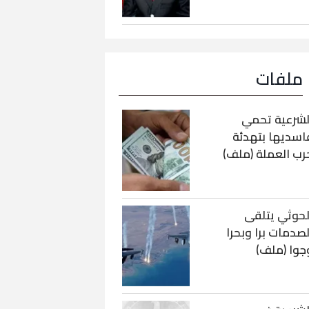
ملفات
لشرعية تحمي
اسديها بتهدئة
رب العملة (ملف)
لحوثي يتلقى
لصدمات برا وبحرا
جوا (ملف)