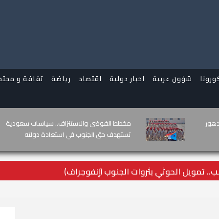
ورونا
شؤون عربية
اخبار دولية
اقتصاد
رياضة
ثقافة و مجتم
نهب.. تمويل الحوثي بثروات
"انتقالي عدن" ي
الخدمات والوصا
. تمويل الحوثي بثروات الجنوب (إنفوجراف)