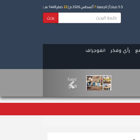
5:5 صباحاً
| الجمعة
7
أغسطس 2026 م |
22
صفر 1448 هـ
|
بحث
ع
رأي وفكر
انفوجراف
دعو لعصيان مدني احتجاجاً على تدهور
ية