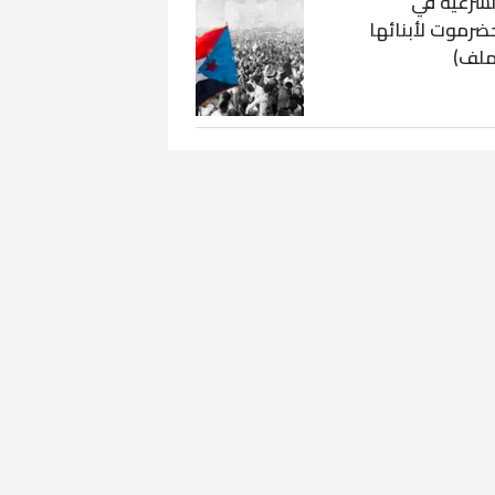
لشرعية في
ضرموت لأبنائها
ملف)