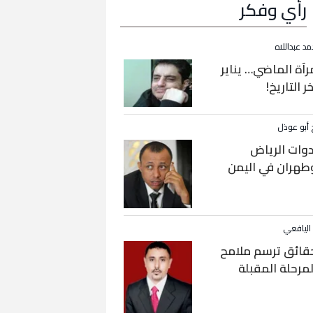
رأي وفكر
مد عبداللاه
رآة الماضي… يناير
خر التاريخ!
 أبو عوذل
دوات الرياض
طهران في اليمن
 اليافعي
قائق ترسم ملامح
لمرحلة المقبلة