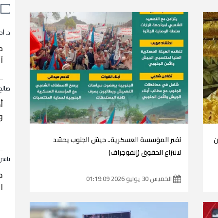
د. أح
م
آ
صالح
أ
و
نفير المؤسسة العسكرية.. جيش الجنوب يحشد
لانتزاع الحقوق (إنفوجراف)
ياسر
ح
الخميس 30 يوليو 2026 01:19:09
ا