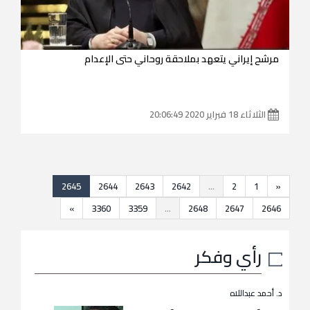
مرشح إيراني يتعهد بملاحقة روحاني حتى الإعدام
الثلاثاء 18 فبراير 2020 20:06:49
2645
2644
2643
2642
...
2
1
«
»
3360
3359
...
2648
2647
2646
رأي وفكر
د. أحمد عبداللاه