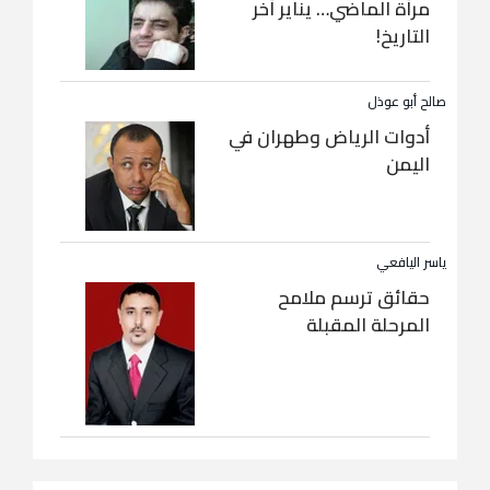
مرآة الماضي… يناير آخر
التاريخ!
صالح أبو عوذل
أدوات الرياض وطهران في
اليمن
ياسر اليافعي
حقائق ترسم ملامح
المرحلة المقبلة