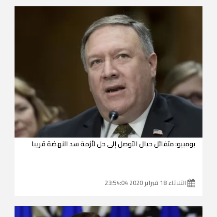
بومبيو: متفائل حيال التوصل إلى حل لأزمة سد النهضة قريبا
الثلاثاء 18 فبراير 2020 23:54:04