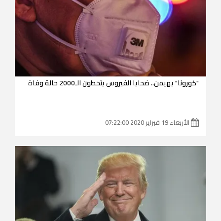
"كورونا" يهيمن.. ضحايا الفيروس يتخطون الـ2000 حالة وفاة
الأربعاء 19 فبراير 2020 07:22:00