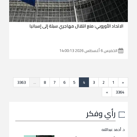
الاتحاد الأوروبي: منع انتقال مهاجري سبتة إلى إسبانيا
الخميس 6 أغسطس 2026 14:00:13
3363
...
8
7
6
5
4
3
2
1
«
»
3364
رأي وفكر
د. أحمد عبداللاه