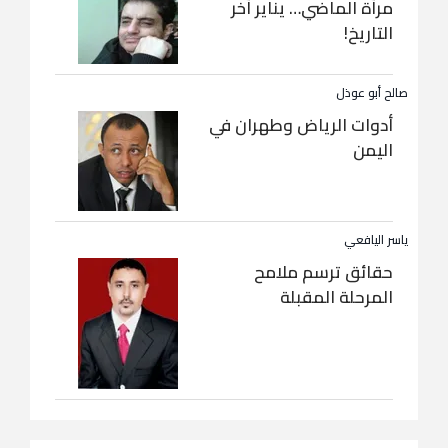
مرآة الماضي… يناير آخر
التاريخ!
صالح أبو عوذل
أدوات الرياض وطهران في
اليمن
ياسر اليافعي
حقائق ترسم ملامح
المرحلة المقبلة