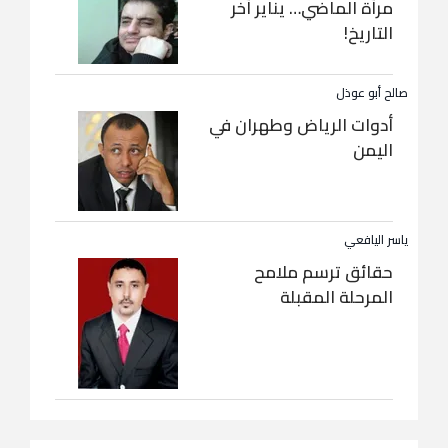
مرآة الماضي… يناير آخر
التاريخ!
صالح أبو عوذل
أدوات الرياض وطهران في
اليمن
ياسر اليافعي
حقائق ترسم ملامح
المرحلة المقبلة