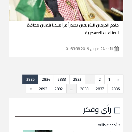
خادم الحرمين الشريفين يصدر أمراً ملكياً بتعيين محافظ
للصناعات العسكرية
الأحد 24 مارس 2019 01:53:38
2835
2834
2833
2832
...
2
1
«
»
2893
2892
...
2838
2837
2836
رأي وفكر
د. أحمد عبداللاه