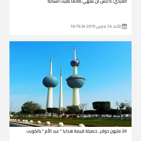
التليدي: داعش لن ينتهي طالما بقيت أسبابه
الأحد 24 مارس 2019 16:15:34
20 مليون دولار.. حصيلة قيمة هدايا " عيد الأم " بالكويت