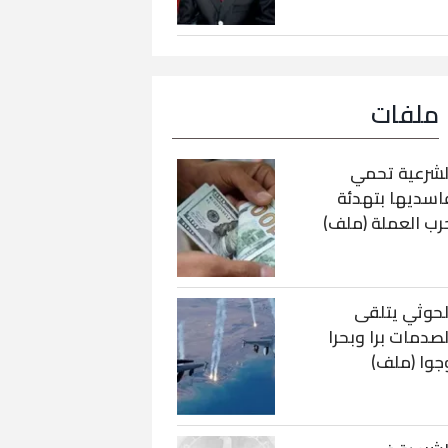
ملفات
لشرعية تحمي
اسديها بتهدئة
رب العملة (ملف)
لحوثي يتلقى
لصدمات برا وبحرا
جوا (ملف)