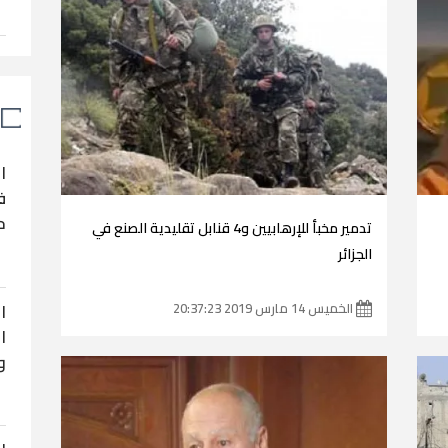
ا
ف
ح
تدمير مخبأ للإرهابيين و4 قنابل تقليدية الصنع في
الجزائر
ا
الخميس 14 مارس 2019 20:37:23
ا
و