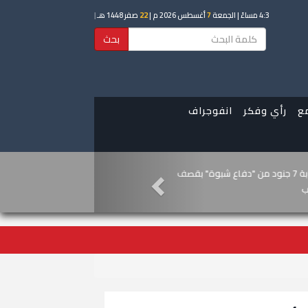
4:3 مساءً
| الجمعة
7
أغسطس 2026 م |
22
صفر 1448 هـ
|
بحث
ع
رأي وفكر
انفوجراف
ي يجدد مطالبته بخفض أسعار الفائدة