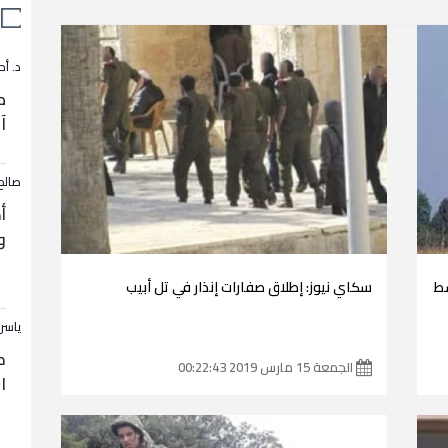
د. أح
م
آ
صالح
أ
و
سط
سكاي نيوز: إطلاق صفارات إنذار في تل أبيب
ياسر
ح
الجمعة 15 مارس 2019 00:22:43
ا