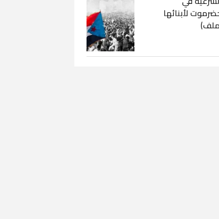
لشرعية في
ضرموت لأبنائها
ملف)