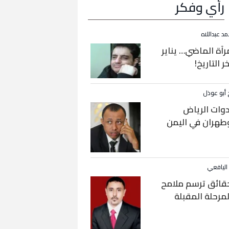
رأي وفكر
مد عبداللاه
رآة الماضي… يناير
خر التاريخ!
 أبو عوذل
دوات الرياض
طهران في اليمن
 اليافعي
قائق ترسم ملامح
لمرحلة المقبلة