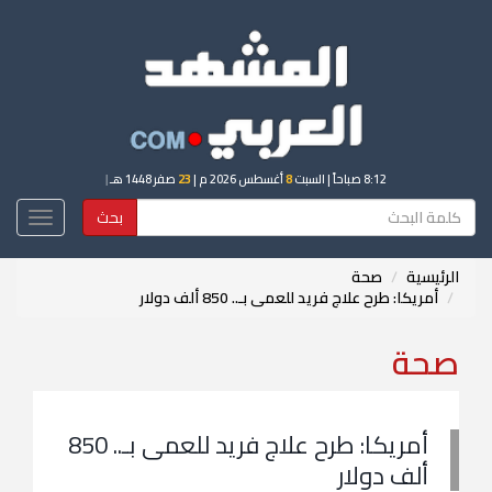
8:12 صباحاً
| السبت
8
أغسطس 2026 م |
23
صفر 1448 هـ
|
بحث
Toggle
igation
الرئيسية
صحة
أمريكا: طرح علاج فريد للعمى بـ.. 850 ألف دولار
صحة
أمريكا: طرح علاج فريد للعمى بـ.. 850
ألف دولار