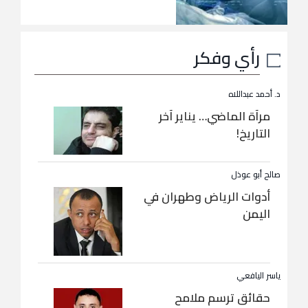
رأي وفكر
د. أحمد عبداللاه
مرآة الماضي… يناير آخر
التاريخ!
صالح أبو عوذل
أدوات الرياض وطهران في
اليمن
ياسر اليافعي
حقائق ترسم ملامح