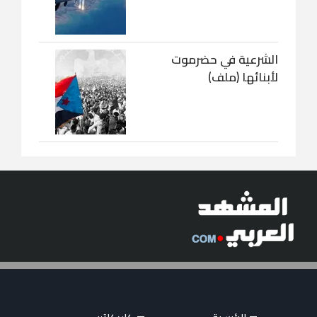
الشرعية في حضرموت
لأبنائها (ملف)