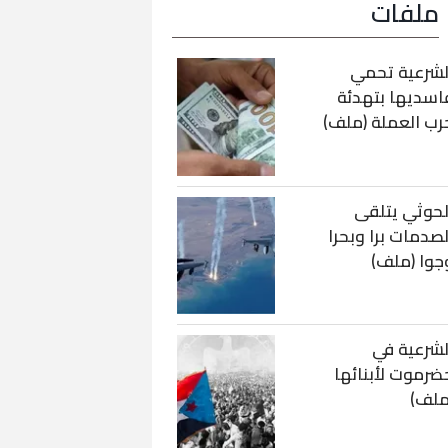
ملفات
لشرعية تحمي
اسديها بتهدئة
رب العملة (ملف)
لحوثي يتلقى
لصدمات برا وبحرا
جوا (ملف)
لشرعية في
ضرموت لأبنائها
ملف)