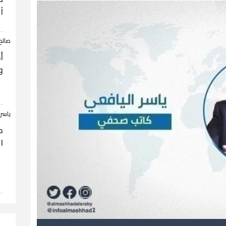
آ
صالح
أ
و
ياسر
ح
ا