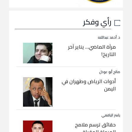
رأي وفكر
د. أحمد عبداللاه
مرآة الماضي… يناير آخر
التاريخ!
صالح أبو عوذل
أدوات الرياض وطهران في
اليمن
ياسر اليافعي
حقائق ترسم ملامح