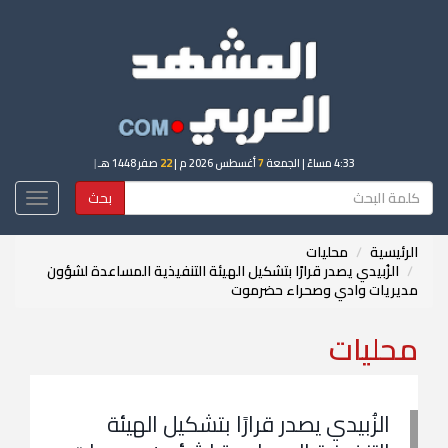
4:33 مساءً
| الجمعة
7
أغسطس 2026 م |
22
صفر 1448 هـ
|
بحث
Toggle
igation
الرئيسية
محليات
الزُبيدي يصدر قرارًا بتشكيل الهيئة التنفيذية المساعدة لشؤون
مديريات وادي وصحراء حضرموت
محليات
الزُبيدي يصدر قرارًا بتشكيل الهيئة