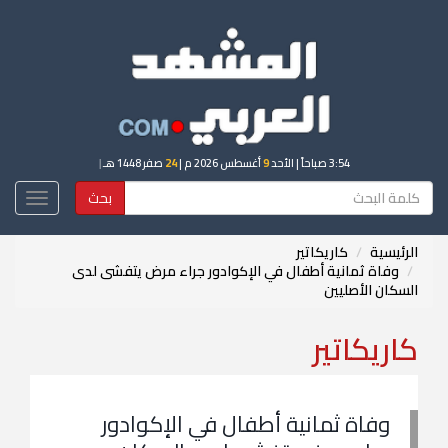
3:54 صباحاً
| الأحد
9
أغسطس 2026 م |
24
صفر 1448 هـ
|
بحث
Toggle
igation
الرئيسية
كاريكاتير
وفاة ثمانية أطفال في الإكوادور جراء مرض يتفشى لدى
السكان الأصليين
كاريكاتير
وفاة ثمانية أطفال في الإكوادور