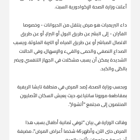
أعلنت وزارة الصحة الإكوادورية السبت.
داء البريميات هو مرض ينتقل من الحيوانات - وخصوصا
الفئران - إلى البشر عن طريق البول أو البراز، أو عن طريق
الاتصال المباشر أو عن طريق المياه أو التربة الملوثة. ويسبب
الصداع النصفي والحمى والقيء والإسهال، وفي الحالات
الشديدة يمكن أن يسبب مشكلات في الجهاز التنفسي ويضر
بالكلى والكبد.
وبحسب وزارة الصحة، رُصد المرض في منطقة تايشا الريفية
بمقاطعة مورونا سانتياغو، حيث يعيش السكان الأصليون
المنتمون إلى مجتمع "أتشوار".
وقالت الوزارة في بيان "توفي ثمانية أطفال بسبب هذا
المرض حتى الآن، وأظهر 46 شخصا أعراض المرض"، مضيفة
أن تسعة مجتمعات تأثرت بالمرض.