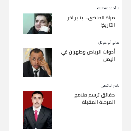
د. أحمد عبداللاه
مرآة الماضي… يناير آخر
التاريخ!
صالح أبو عوذل
أدوات الرياض وطهران في
اليمن
ياسر اليافعي
حقائق ترسم ملامح
المرحلة المقبلة