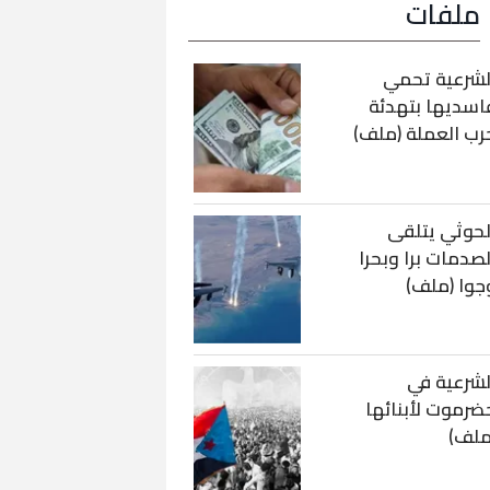
ملفات
لشرعية تحمي
اسديها بتهدئة
رب العملة (ملف)
لحوثي يتلقى
لصدمات برا وبحرا
جوا (ملف)
لشرعية في
ضرموت لأبنائها
ملف)