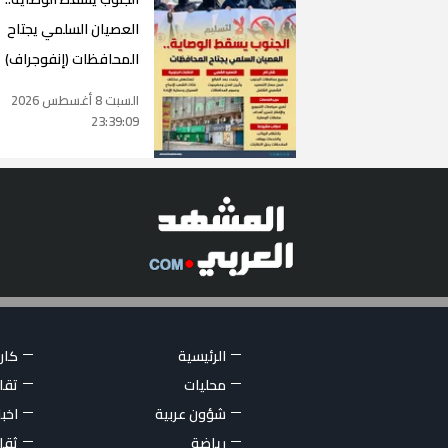
العصيان السلمي يجتاح
المحافظات (إنفوجراف)
السبت 8 أغسطس 2026
23:39:09
الرئيسية
كاري
محليات
تقار
شؤون عربية
اخبا
رياضة
ثقا