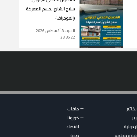
سلاح الشارع يحسم المعركة
(إنفوجراف)
السبت 8 أغسطس 2026
23:36:22
كاتير
ملفات
ير
كورونا
ر دولية
اقتصاد
فة و مجتمع
صحة