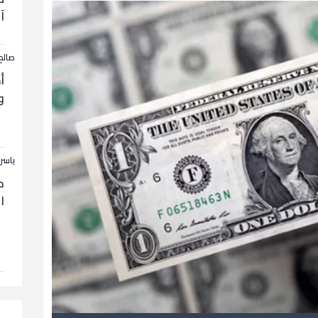
آ
صالح
أ
و
ياسر
ح
ا