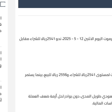
ا
ف
ح
حقق سعر صرف الدولار في العاصمة عدن وحضرموت اليوم الاثنين 12 - 5 - 2025، نحو 2541ريالا للشراء مقابل
ا
ا
و
كما بلغ سعر صرف الدولار في محافظة حضرموت لمستوى 2541ريالا للشراء، و2556 ريالا للبيع، بينما يستمر
ا
ح
 صعودي طويل المدى، دون بوادر لحل أزمة ضعف العملة
(
سات المالية.