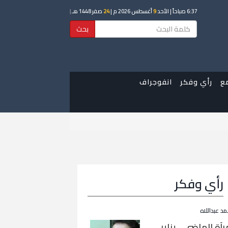
6:37 صباحاً
| الأحد
9
أغسطس 2026 م |
24
صفر 1448 هـ
|
بحث
ع
رأي وفكر
انفوجراف
رأي وفكر
مد عبداللاه
رآة الماضي… يناير