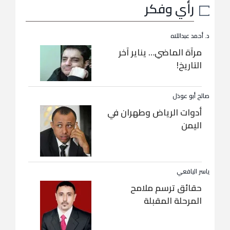
رأي وفكر
د. أحمد عبداللاه
مرآة الماضي… يناير آخر
التاريخ!
صالح أبو عوذل
أدوات الرياض وطهران في
اليمن
ياسر اليافعي
حقائق ترسم ملامح
المرحلة المقبلة