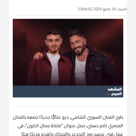
السبت 24 مايو 2025 23:04:52
طرح الفنان السوري الشامي، ديو غنائيًّا جديدًا جمعه بالفنان
المصري تامر حسني، حمل عنوان "ملكة جمال الكون"، في
عمل فني يجسد روح التجديد والابتكار، ويُقدم مزيجًا فنيًا