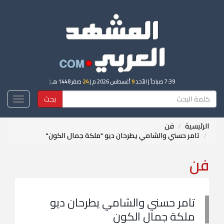
7:39 صباحاً
| الأحد
9
أغسطس 2026 م |
24
صفر 1448 هـ
|
بحث
Toggle
igation
الرئيسية
فن
تامر حسني والشامي يطرحان ديو "ملكة جمال الكون"
فن
تامر حسني والشامي يطرحان ديو
ملكة جمال الكون