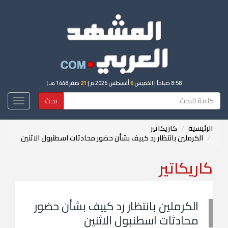
8:58 صباحاً
| الخميس
6
أغسطس 2026 م |
21
صفر 1448 هـ
|
بحث
Toggle
igation
الرئيسية
كاريكاتير
الكرملين بانتظار رد كييف بشأن حضور محادثات اسطنبول الاثنين
كاريكاتير
الكرملين بانتظار رد كييف بشأن حضور
محادثات اسطنبول الاثنين