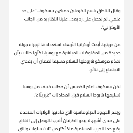
وقال الناطق باسم الكرملين دميتري بيسكوف "على حد
علمي، لم نحصل على رد بعد... علينا انتظار رد من الجانب
الأوكراني".
من جهتها، أبدت أوكرانيا الأربعاء استعدادها لإجراء جولة
جديدة من المفاوضات المباشرة مع روسيا، لكنّها طالبت بأن
تقدّم موسكو شروطها للسلام مسبقا لضمان أن يفضي
الاجتماع إلى نتائج.
لكن بيسكوف اعتبر الخميس أن مطلب كييف من روسيا
تسليمها شروط السلام قبل المحادثات "غير بنّاء".
ورغم الجهود الدبلوماسية التي قادتها الولايات المتحدة
على مدى أشهر، لا يبدو الطرفان أقرب للتوصل إلى اتفاق
يضع حدا للحرب المستمرة منذ أكثر من ثلاث سنوات والتي