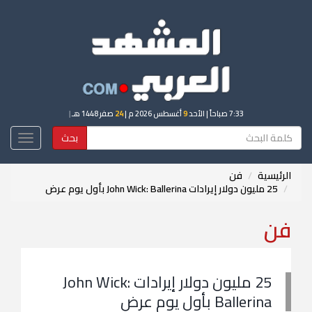
7:33 صباحاً
| الأحد
9
أغسطس 2026 م |
24
صفر 1448 هـ
|
بحث
Toggle
igation
الرئيسية
فن
25 مليون دولار إيرادات John Wick: Ballerina بأول يوم عرض
فن
25 مليون دولار إيرادات John Wick:
Ballerina بأول يوم عرض