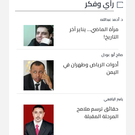
رأي وفكر
د. أحمد عبداللاه
مرآة الماضي… يناير آخر
التاريخ!
صالح أبو عوذل
أدوات الرياض وطهران في
اليمن
ياسر اليافعي
حقائق ترسم ملامح
المرحلة المقبلة