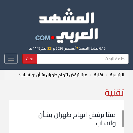
6:15 صباحاً
| الجمعة
7
أغسطس 2026 م |
22
صفر 1448 هـ
|
بحث
Toggle
igation
الرئيسية
تقنية
ميتا ترفض اتهام طهران بشأن "واتساب"
تقنية
ميتا ترفض اتهام طهران بشأن
واتساب