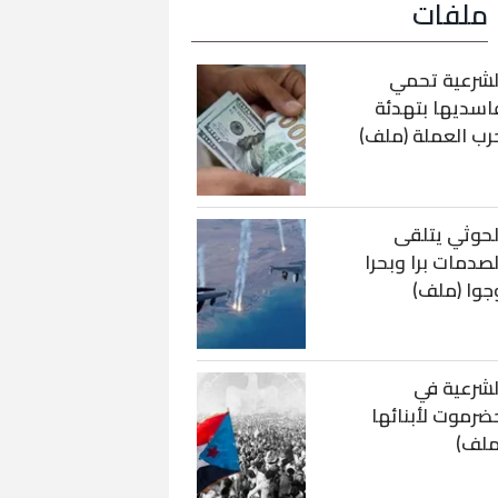
ملفات
لشرعية تحمي
اسديها بتهدئة
رب العملة (ملف)
لحوثي يتلقى
لصدمات برا وبحرا
جوا (ملف)
لشرعية في
ضرموت لأبنائها
ملف)