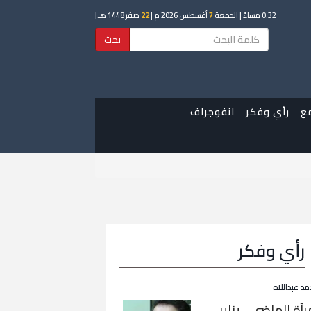
0:32 مساءً
| الجمعة
7
أغسطس 2026 م |
22
صفر 1448 هـ
|
بحث
ع
رأي وفكر
انفوجراف
رأي وفكر
مد عبداللاه
رآة الماضي… يناير