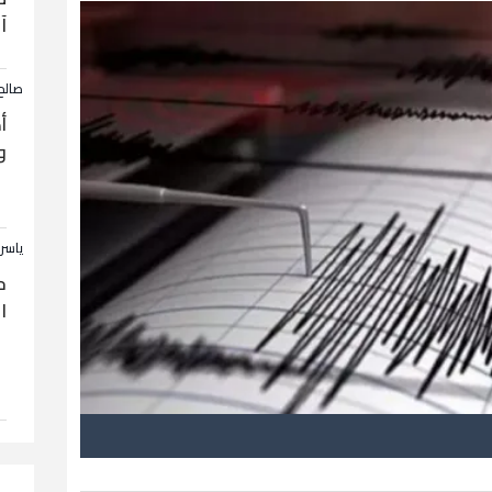
آ
صالح
أ
و
ياسر
ح
ا