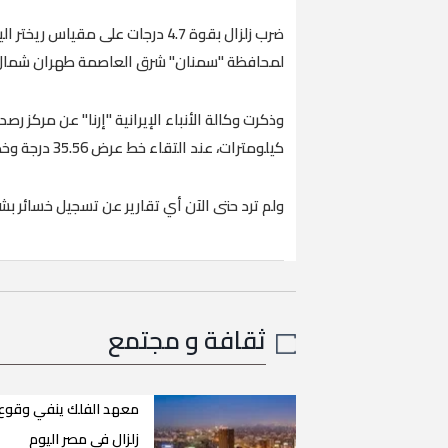
ضرب زلزال بقوة 4.7 درجات على مقيا
لمحافظة "سمنان" شرق العاصمة طهران شمال 
كيلومترات، عند التقاء خط عرض 35.56 درجة وخط طول 54.80 درجة.
ولم ترد حتى الآن أي تقارير عن تسجيل خسائر بشري
ثقافة و مجتمع
معهد الفلك ينفي وقوع
زلزال في مصر اليوم