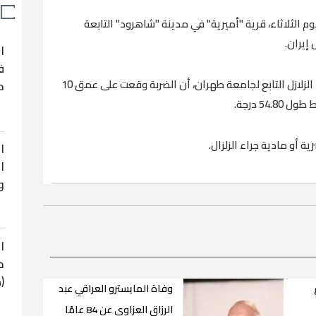
س ريختر اليوم الثلاثاء، قرية "أميرية" في مدينة "شاهرود" التابعة
إيران.
ا
ف
وذكرت وكالة الأنباء الإيرانية "إرنا" عن مركز رصد الزلازل التابع لجامعة طهران، أن الضربة وقعت على عمق 10
ح
ة أو مادية جراء الزلزال.
ا
ا
و
ا
ح
(
وفاة المايسترو العراقي عبد
الرزاق العزاوي عن 84 عامًا