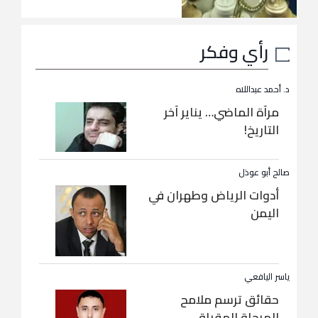
رأي وفكر
د. أحمد عبداللاه
مرآة الماضي… يناير آخر
التاريخ!
صالح أبو عوذل
أدوات الرياض وطهران في
اليمن
ياسر اليافعي
حقائق ترسم ملامح
المرحلة المقبلة