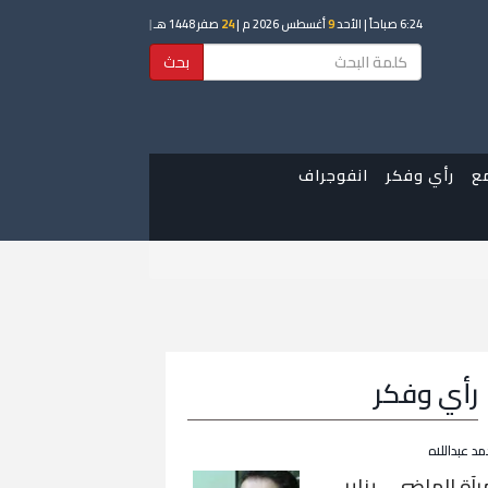
6:24 صباحاً
| الأحد
9
أغسطس 2026 م |
24
صفر 1448 هـ
|
بحث
ع
رأي وفكر
انفوجراف
رأي وفكر
مد عبداللاه
رآة الماضي… يناير