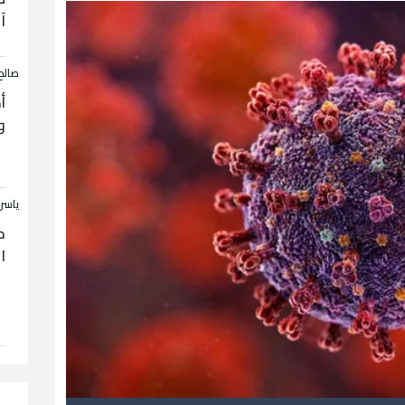
آ
صالح
أ
و
ياسر
ح
ا