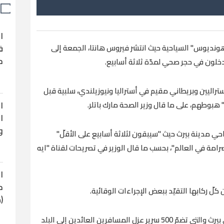
ا
نديوس" السياحية حيث انتشر فيروس هانتا، الجمعة إلى
ف
ح
لون في حجر صحي لمدّة ثلاثة أسابيع.
تراليين وبريطاني مقيم في أستراليا ونيوزيلندي، سلبية قبل
ا
وطهم، على ما قال وزير الصحة مارك باتلر.
ا
و
مدينة بيرث حيث "سيبقون لثلاثة أسابيع على الأقلّ"
مة في العالم"، بحسب ما قال الوزير في تصريحات لقناة "ايه
ا
ح
 ركابها التقيّد ببعض الإجراءات الوقائية.
(
وكان الهدف من المنشأة المقامة في ضواحي بيرث والتي تضمّ 500 سرير عزل المسافرين العائدين إلى البلد