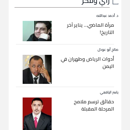
رأي وفكر
د. أحمد عبداللاه
مرآة الماضي… يناير آخر
التاريخ!
صالح أبو عوذل
أدوات الرياض وطهران في
اليمن
ياسر اليافعي
حقائق ترسم ملامح
المرحلة المقبلة