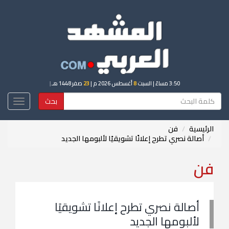
3:50 مساءً
| السبت
8
أغسطس 2026 م |
23
صفر 1448 هـ
|
بحث
Toggle
igation
الرئيسية
فن
أصالة نصري تطرح إعلانًا تشويقيًا لألبومها الجديد
فن
أصالة نصري تطرح إعلانًا تشويقيًا
لألبومها الجديد