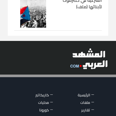
الشرعية في حضرموت
لأبنائها (ملف)
الرئيسية
كاريكاتير
ملفات
محليات
تقارير
كورونا