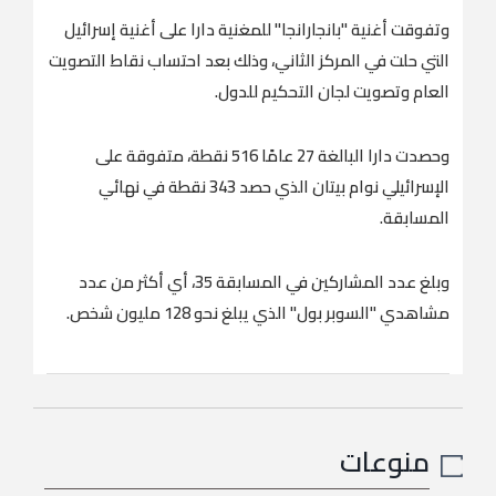
وتفوقت ‌أغنية "⁠بانجارانجا" للمغنية دارا على ⁠أغنية ‌إسرائيل
التي ⁠حلت في ⁠المركز الثاني، وذلك ⁠بعد احتساب نقاط التصويت
العام وتصويت لجان التحكيم للدول.
وحصدت دارا البالغة 27 عامًا 516 نقطة، متفوقة على
الإسرائيلي نوام بيتان الذي حصد 343 نقطة في نهائي
المسابقة.
وبلغ عدد المشاركين في المسابقة 35، أي أكثر من عدد
مشاهدي "السوبر بول" الذي يبلغ نحو 128 مليون شخص.
منوعات