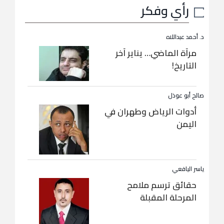
رأي وفكر
د. أحمد عبداللاه
مرآة الماضي… يناير آخر
التاريخ!
صالح أبو عوذل
أدوات الرياض وطهران في
اليمن
ياسر اليافعي
حقائق ترسم ملامح
المرحلة المقبلة