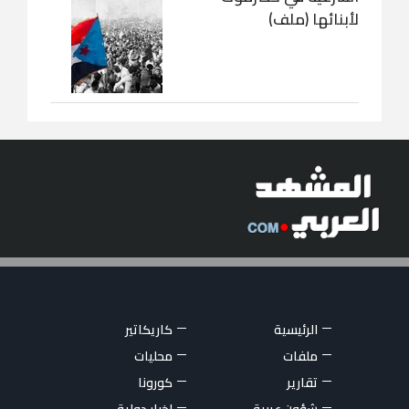
لأبنائها (ملف)
الرئيسية
كاريكاتير
ملفات
محليات
تقارير
كورونا