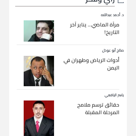
د. أحمد عبداللاه
مرآة الماضي… يناير آخر
التاريخ!
صالح أبو عوذل
أدوات الرياض وطهران في
اليمن
ياسر اليافعي
حقائق ترسم ملامح
المرحلة المقبلة