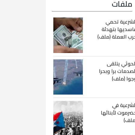
ملفات
لشرعية تحمي
اسديها بتهدئة
رب العملة (ملف)
لحوثي يتلقى
لصدمات برا وبحرا
جوا (ملف)
لشرعية في
ضرموت لأبنائها
ملف)