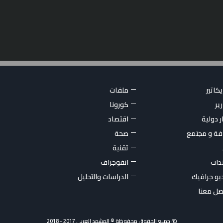
كاتير
ملفات
ير
كورونا
ر دولية
اقتصاد
فة و مجتمع
صحة
تقنية
ندات
انفوجراف
يو جرافيك
الدراسات والتحليل
صل معنا
@ جميع الحقوق محفوظة © المشهد العربي 2017 - 2018