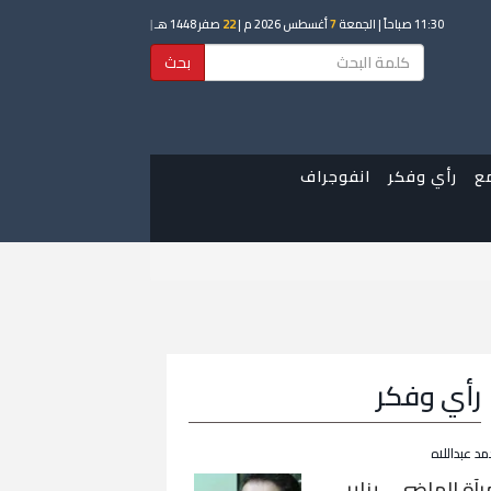
11:30 صباحاً
| الجمعة
7
أغسطس 2026 م |
22
صفر 1448 هـ
|
بحث
ع
رأي وفكر
انفوجراف
رأي وفكر
مد عبداللاه
رآة الماضي… يناير