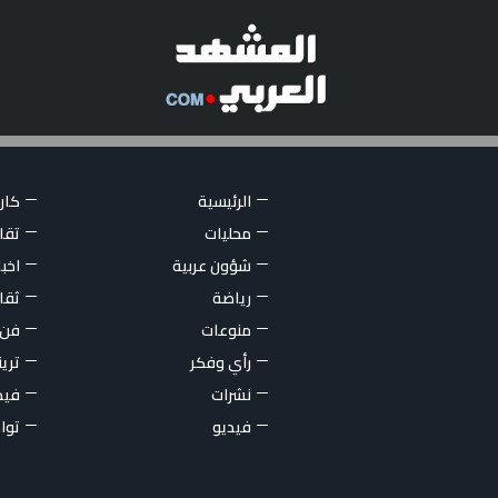
الرئيسية
كاري
محليات
تقار
شؤون عربية
اخبا
رياضة
ثقا
منوعات
فن
رأي وفكر
تري
نشرات
فيد
فيديو
توا