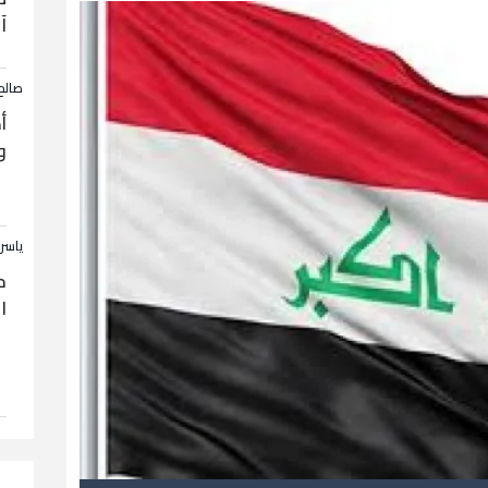
آ
صالح
أ
و
ياسر
ح
ا