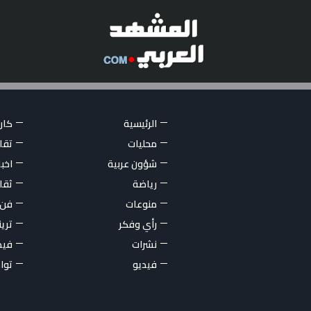
الرئيسية
كاري
محليات
تقار
شؤون عربية
اخبا
رياضة
ثقا
منوعات
فن
رأي وفكر
تري
نشرات
فيد
فيديو
توا