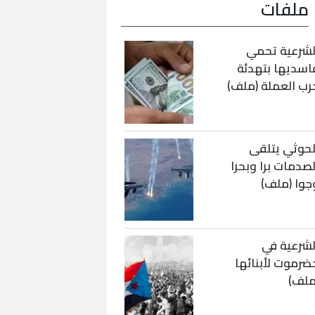
ملفات
لشرعية تحمي
اسديها بتهدئة
رب العملة (ملف)
لحوثي يتلقى
لصدمات برا وبحرا
جوا (ملف)
لشرعية في
ضرموت لأبنائها
ملف)