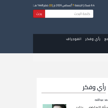
6:4 مساءً
| الجمعة
7
أغسطس 2026 م |
22
صفر 1448 هـ
|
بحث
ع
رأي وفكر
انفوجراف
رأي وفكر
مد عبداللاه
رآة الماضي… يناير