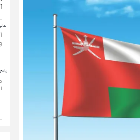
آ
صالح
أ
و
ياسر
ح
ا