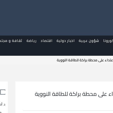
ورونا
شؤون عربية
اخبار دولية
اقتصاد
رياضة
ثقافة و مجتم
عتداء على محطة براكة للطاقة النووية
اء على محطة براكة للطاقة النووية
د. أح
م