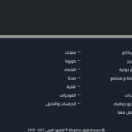
كاتير
ملفات
ير
كورونا
ر دولية
اقتصاد
فة و مجتمع
صحة
تقنية
ندات
انفوجراف
يو جرافيك
الدراسات والتحليل
صل معنا
@ جميع الحقوق محفوظة © المشهد العربي 2017 - 2018