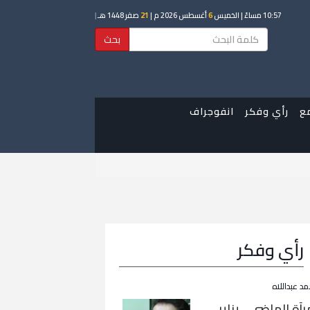
10:57 مساءً
| الخميس
6
أغسطس 2026 م |
21
صفر 1448 هـ
|
بحث
ع
رأي وفكر
انفوجراف
رأي وفكر
مد عبداللاه
رآة الماضي… يناير