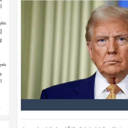
آ
صالح
أ
و
ياسر
ح
ا