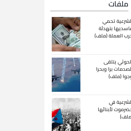
ملفات
لشرعية تحمي
اسديها بتهدئة
رب العملة (ملف)
لحوثي يتلقى
لصدمات برا وبحرا
جوا (ملف)
لشرعية في
ضرموت لأبنائها
ملف)