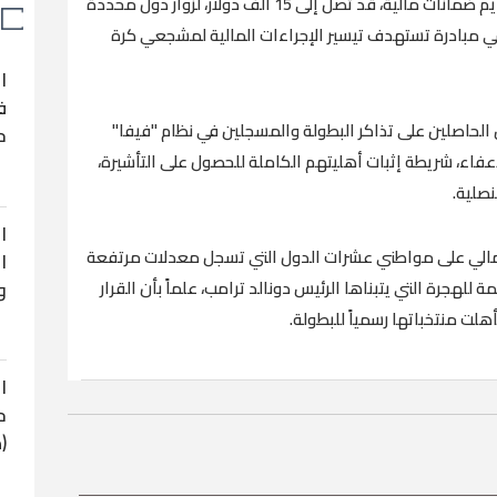
أقرت الإدارة الأمريكية تعليق العمل بشرط تقديم ضمانات مالية، قد تصل إلى 15 ألف دولار، لزوار دول محددة
ي مبادرة تستهدف تيسير الإجراءات المالية لمشجعي كرة
ا
ف
الحاصلين على تذاكر البطولة والمسجلين في نظام "فيفا"
ح
فاء، شريطة إثبات أهليتهم الكاملة للحصول على التأشيرة،
نصلية.
ا
لمالي على مواطني عشرات الدول التي تسجل معدلات مرتفعة
ا
و
لهجرة التي يتبناها الرئيس دونالد ترامب، علماً بأن القرار
 منتخباتها رسمياً للبطولة.
ا
ح
(