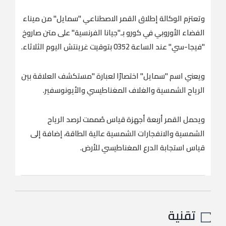
وتعتزم الوكالة إطلاق القمر الاصطناعي "سمايل" من ميناء
الفضاء الأوروبي في كورو بـ"جيانا الفرنسية" على متن صاروخ
"فيجا-سي" عند الساعة 0352 بتوقيت غرينتش اليوم الثلاثاء.
ويعني اسم "سمايل" اختصارًا لعبارة "مستكشف العلاقة بين
الرياح الشمسية والغلاف المغناطيسي والأيونوسفير.
ويحمل القمر أربعة أجهزة قياس صُممت لرصد الرياح
الشمسية والانفجارات الشمسية عالية الطاقة، إضافة إلى
قياس استجابة الدرع المغناطيسي للأرض.
تقنية