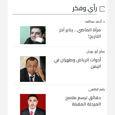
رأي وفكر
د. أحمد عبداللاه
مرآة الماضي… يناير آخر
التاريخ!
صالح أبو عوذل
أدوات الرياض وطهران في
اليمن
ياسر اليافعي
حقائق ترسم ملامح
المرحلة المقبلة