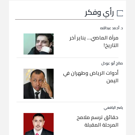
رأي وفكر
د. أحمد عبداللاه
مرآة الماضي… يناير آخر
التاريخ!
صالح أبو عوذل
أدوات الرياض وطهران في
اليمن
ياسر اليافعي
حقائق ترسم ملامح
المرحلة المقبلة