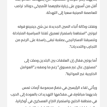
أقل من أسبوع على زيارة نظيرهما الأميركي دونالد ترامب
للعاصمة الصينية سعيا إلى التهدئة.
ونقلت وكالة أنباء الصين الجديدة عن شي جينبينغ قوله
لبوتين "استطعنا باستمرار تعميق ثقتنا السياسية المتبادلة
وتنسيقنا الاستراتيجي بصلابة تبقى راسخة على الرغم من
التجارب والتحديات".
أما بوتين فقال إن العلاقات بين البلدين وصلت إلى
"مستوى عال غير مسبوق" رغم ما وصفه بـ"العوامل
الخارجية غير المواتية".
ويأتي لقاء الرئيسين في خضمّ مجموعة أزمات تمس
بلديهما مباشرة، في مقدّمها التهديدات بالعودة إلى الحرب
في منطقة الخليج، واستمرار النزاع العسكري في أوكرانيا،