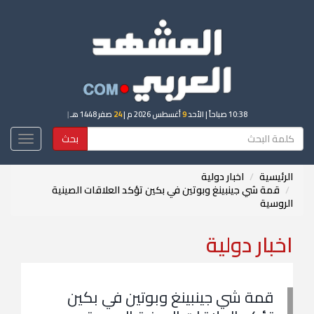
10:38 صباحاً
| الأحد
9
أغسطس 2026 م |
24
صفر 1448 هـ
|
بحث
Toggle
igation
الرئيسية
اخبار دولية
قمة شي جينبينغ وبوتين في بكين تؤكد العلاقات الصينية
الروسية
اخبار دولية
قمة شي جينبينغ وبوتين في بكين