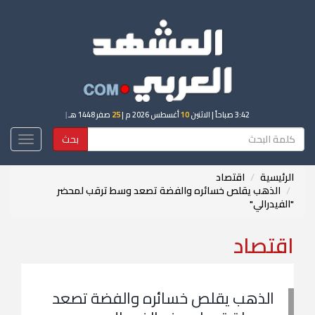
3:42 صباحاً
| الاثنين
10
أغسطس 2026 م |
25
صفر 1448 هـ
|
بحث
Toggle
igation
الرئيسية
اقتصاد
الذهب يقلص خسائره والفضة تصعد وسط ترقب لمحضر
"الفيدرالي"
اقتصاد
الذهب يقلص خسائره والفضة تصعد