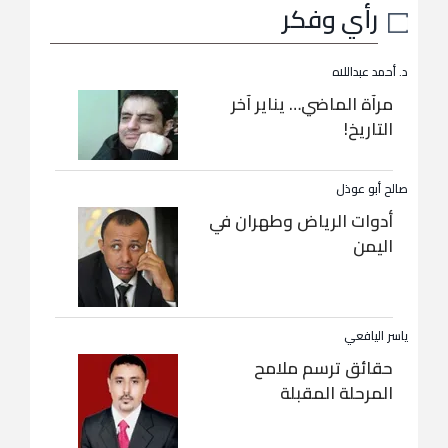
رأي وفكر
د. أحمد عبداللاه
مرآة الماضي… يناير آخر
التاريخ!
صالح أبو عوذل
أدوات الرياض وطهران في
اليمن
ياسر اليافعي
حقائق ترسم ملامح
المرحلة المقبلة