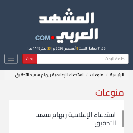
11:35 صباحاً
| السبت
8
أغسطس 2026 م |
23
صفر 1448 هـ
|
بحث
Toggle
igation
الرئيسية
منوعات
استدعاء الإعلامية ريهام سعيد للتحقيق
منوعات
استدعاء الإعلامية ريهام سعيد
للتحقيق