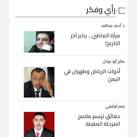
رأي وفكر
د. أحمد عبداللاه
مرآة الماضي… يناير آخر
التاريخ!
صالح أبو عوذل
أدوات الرياض وطهران في
اليمن
ياسر اليافعي
حقائق ترسم ملامح
المرحلة المقبلة