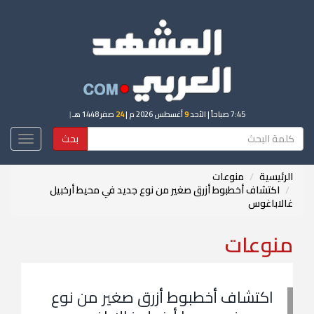
7:45 صباحاً
| الأحد
9
أغسطس 2026 م |
24
صفر 1448 هـ
|
بحث
Toggle
igation
الرئيسية
منوعات
اكتشاف أخطبوط أزرق صغير من نوع جديد في محيط أرخبيل
غالاباغوس
منوعات
اكتشاف أخطبوط أزرق صغير من نوع