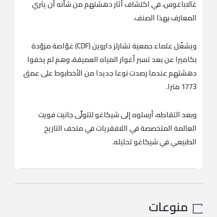
غالاباغوس، في اكتشاف أثار دهشتهم من شأنه أن يثري
المعارف بهذا الصنف.
ويشغّل علماء جمعية تشارلز داروين (CDF) غوّاصة مزوّدة
بكاميرا عن بعد تسبر أغوار المياه العميقة، وهم لم يخفوا
دهشتهم عندما رصدت نوعا جديدا من الأخطبوط على عمق
1773 مترا.
وبعد التقاطه، أرسلوه إلى شيكاغو لتتولّى جانيت فويت
العالمة المتخصصة في اللافقريات في متحف التاريخ
الطبيعي في شيكاغو تحليله.
منوعات