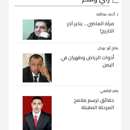
د. أحمد عبداللاه
مرآة الماضي… يناير آخر
التاريخ!
صالح أبو عوذل
أدوات الرياض وطهران في
اليمن
ياسر اليافعي
حقائق ترسم ملامح
المرحلة المقبلة