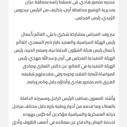
عبدربه منصور هادي، في مسقط رأسه بمنطقة عزان
بمديرية الوضيع محافظة أبين، بتكليف من الرئيس عيدروس
الزُبيدي، رئيس المجلس.
عبر وفد المجلس بمشاركة شكري باعلي، القائم بأعمال
رئيس الهيئة السياسية، والعميد طيار ناصر السعدي، القائم
بأعمال رئيس هيئة الشؤون الاجتماعية، وسمير الحييد، رئيس
الهيئة التنفيذية للمجلس في أبين وعبدالله مهدي، رئيس
الهيئة التنفيذية في الضالع، عن خالص التعازي وصادق
المواساة لأسرة الفقيد وذويه وفي مقدمتهم شقيقه
الفريق ناصر منصور هادي وأبناؤه جلال وناصر وياسر.
وأشاد المعزون بمناقب الرئيس الراحل ومسيرته الحافلة
بالعطاء وما قدمه من أدوار وطنية بارزة خلال مختلف مراحل
حياته العسكرية والسياسية مؤكدين أنه كرّس جهوده
لخدمة الوطن والدفاع عن مصالحه في أصعب الظروف وأدق