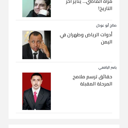
مرآة الماضي… يناير آخر
التاريخ!
صالح أبو عوذل
أدوات الرياض وطهران في
اليمن
ياسر اليافعي
حقائق ترسم ملامح
المرحلة المقبلة