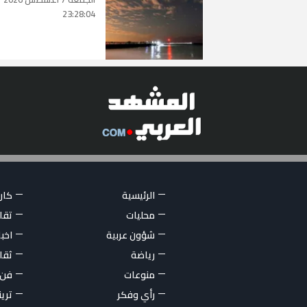
23:28:04
الرئيسية
كاري
محليات
تقار
شؤون عربية
اخبا
رياضة
ثقا
منوعات
فن
رأي وفكر
تري