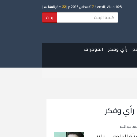
10:5 مساءً
| الجمعة
7
أغسطس 2026 م |
22
صفر 1448 هـ
|
بحث
ع
رأي وفكر
انفوجراف
رأي وفكر
مد عبداللاه
رآة الماضي… يناير