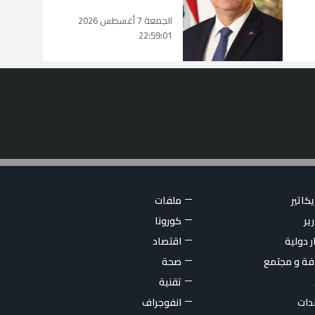
الجمعة 7 أغسطس 2026
22:59:01
كاتير
ملفات
ير
كورونا
ر دولية
اقتصاد
فة و مجتمع
صحة
تقنية
ندات
انفوجراف