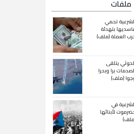
ملفات
لشرعية تحمي
اسديها بتهدئة
رب العملة (ملف)
لحوثي يتلقى
لصدمات برا وبحرا
جوا (ملف)
لشرعية في
ضرموت لأبنائها
ملف)