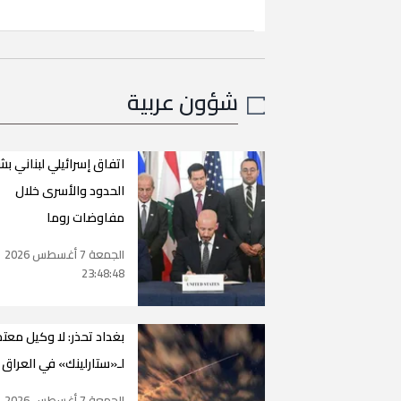
شؤون عربية
اتفاق إسرائيلي لبناني بش
الحدود والأسرى خلال
مفاوضات روما
الجمعة 7 أغسطس 2026
23:48:48
بغداد تحذر: لا وكيل معت
لـ«ستارلينك» في العراق
الجمعة 7 أغسطس 2026