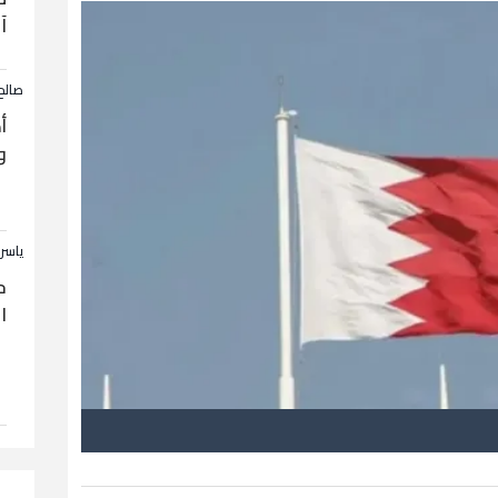
آ
صالح
أ
و
ياسر
ح
ا