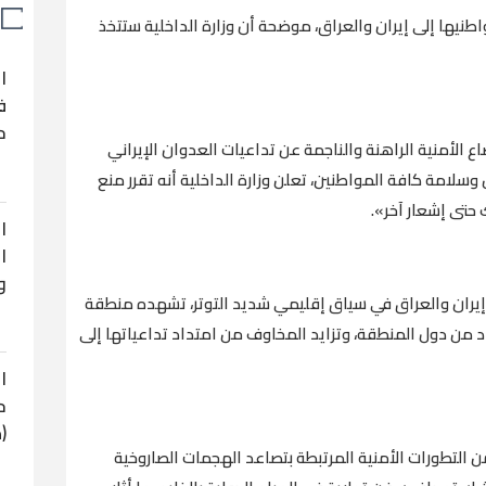
واطنيها إلى إيران والعراق، موضحة أن وزارة الداخلية ستتخذ
ا
ف
ح
وضاع الأمنية الراهنة والناجمة عن تداعيات العدوان الإيراني
وسلامة كافة المواطنين، تعلن وزارة الداخلية أنه تقرر منع
 حتى إشعار آخر».
ا
ا
و
ى إيران والعراق في سياق إقليمي شديد التوتر، تشهده منطقة
د من دول المنطقة، وتزايد المخاوف من امتداد تداعياتها إلى
ا
ح
(
 التطورات الأمنية المرتبطة بتصاعد الهجمات الصاروخية