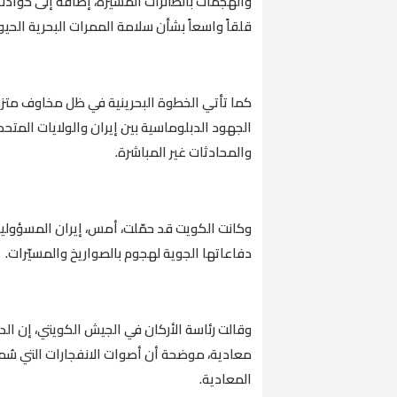
والهجمات بالطائرات المسيّرة، إضافة إلى حوادث 
قلقاً واسعاً بشأن سلامة الممرات البحرية الحيو
كما تأتي الخطوة البحرينية في ظل مخاوف متزايد
الجهود الدبلوماسية بين إيران والولايات المت
والمحادثات غير المباشرة.
وكانت الكويت قد حمّلت، أمس، إيران المسؤولية
دفاعاتها الجوية لهجوم بالصواريخ والمسيّرات.
وقالت رئاسة الأركان في الجيش الكويتي، إن ال
معادية، موضحة أن أصوات الانفجارات التي سُ
المعادية.